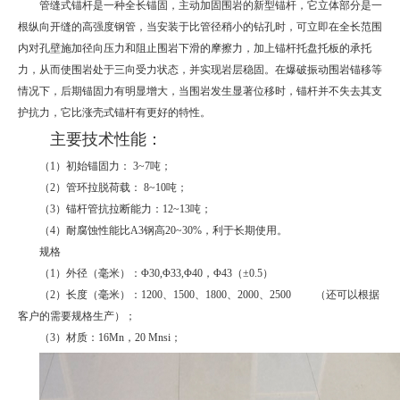
管缝式锚杆是一种全长锚固，主动加固围岩的新型锚杆，它立体部分是一
根纵向开缝的高强度钢管，当安装于比管径稍小的钻孔时，可立即在全长范围
内对孔壁施加径向压力和阻止围岩下滑的摩擦力，加上锚杆托盘托板的承托
力，从而使围岩处于三向受力状态，并实现岩层稳固。在爆破振动围岩锚移等
情况下，后期锚固力有明显增大，当围岩发生显著位移时，锚杆并不失去其支
护抗力，它比涨壳式锚杆有更好的特性。
主要技术性能：
（1）初始锚固力： 3~7吨；
（2）管环拉脱荷载： 8~10吨；
（3）锚杆管抗拉断能力：12~13吨；
（4）耐腐蚀性能比A3钢高20~30%，利于长期使用。
规格
（1）外径（毫米）：Φ30,Φ33,Φ40，Φ43（±0.5）
（2）长度（毫米）：1200、1500、1800、2000、2500 （还可以根据
客户的需要规格生产）；
（3）材质：16Mn，20 Mnsi；